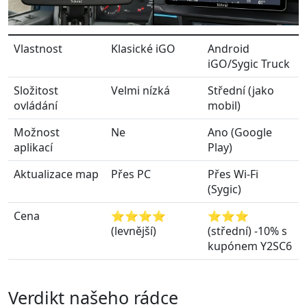
Vlastnost
Klasické iGO
Android
iGO/Sygic Truck
Složitost
Velmi nízká
Střední (jako
ovládání
mobil)
Možnost
Ne
Ano (Google
aplikací
Play)
Aktualizace map
Přes PC
Přes Wi-Fi
(Sygic)
Cena
⭐⭐⭐⭐
⭐⭐⭐
(levnější)
(střední) -10% s
kupónem Y2SC6
Verdikt našeho rádce