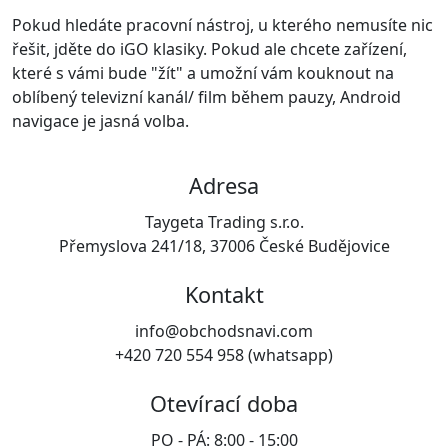
Pokud hledáte pracovní nástroj, u kterého nemusíte nic
řešit, jděte do iGO klasiky. Pokud ale chcete zařízení,
které s vámi bude "žít" a umožní vám kouknout na
oblíbený televizní kanál/ film během pauzy, Android
navigace je jasná volba.
Adresa
Taygeta Trading s.r.o.
Přemyslova 241/18, 37006 České Budějovice
Kontakt
info@obchodsnavi.com
+420 720 554 958 (whatsapp)
Otevírací doba
PO - PÁ: 8:00 - 15:00