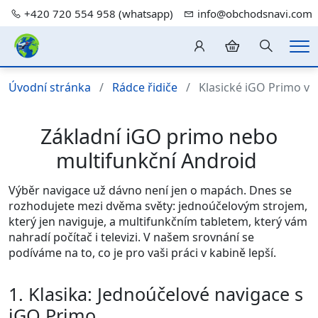
+420 720 554 958 (whatsapp)
info@obchodsnavi.com
Hledání
Me
Úvodní stránka
Rádce řidiče
Klasické iGO Primo vs.
Základní iGO primo nebo
multifunkční Android
Výběr navigace už dávno není jen o mapách. Dnes se
rozhodujete mezi dvěma světy: jednoúčelovým strojem,
který jen naviguje, a multifunkčním tabletem, který vám
nahradí počítač i televizi. V našem srovnání se
podíváme na to, co je pro vaši práci v kabině lepší.
1. Klasika: Jednoúčelové navigace s
iGO Primo