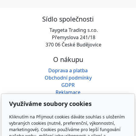
Sídlo společnosti
Taygeta Trading s.r.o.
Přemyslova 241/18
370 06 České Budějovice
O nákupu
Doprava a platba
Obchodní podmínky
GDPR
Reklamace
Využíváme soubory cookies
O nás
Kliknutím na Přijmout cookies dáváte souhlas s uložením
Kdo jsme
vybraných cookies (nutné, preferenční, výkonnostní,
Kontakty
marketingové). Cookies používáme pro lepší fungování
Rádce řidiče
našeho webu, měření jeho výkonnosti a cílení a