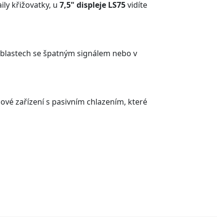
ly křižovatky, u
7,5" displeje LS75
vidíte
v oblastech se špatným signálem nebo v
lové zařízení s pasivním chlazením, které