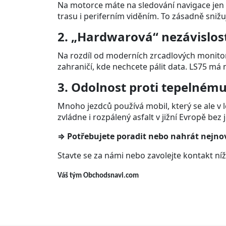
Na motorce máte na sledování navigace jen 
trasu i periferním viděním. To zásadně snižu
2. „Hardwarová“ nezávislos
Na rozdíl od moderních zrcadlových monitor
zahraničí, kde nechcete pálit data. LS75 má
3. Odolnost proti tepelném
Mnoho jezdců používá mobil, který se ale v l
zvládne i rozpálený asfalt v jižní Evropě bez
⇒ Potřebujete poradit nebo nahrát nejno
Stavte se za námi nebo zavolejte kontakt níž
Váš tým Obchodsnavi.com