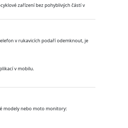
cyklové zařízení bez pohyblivých částí v
im telefon v rukavicích podaří odemknout, je
plikací v mobilu.
ové modely nebo moto monitory: