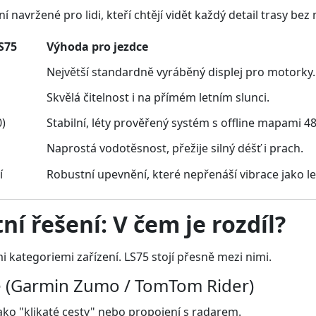
ní navržené pro lidi, kteří chtějí vidět každý detail trasy b
S75
Výhoda pro jezdce
Největší standardně vyráběný displej pro motorky.
Skvělá čitelnost i na přímém letním slunci.
0)
Stabilní, léty prověřený systém s offline mapami 4
Naprostá vodotěsnost, přežije silný déšť i prach.
í
Robustní upevnění, které nepřenáší vibrace jako le
ní řešení: V čem je rozdíl?
mi kategoriemi zařízení.
LS75 stojí přesně mezi nimi.
e (Garmin Zumo / TomTom Rider)
ako "klikaté cesty" nebo propojení s radarem.