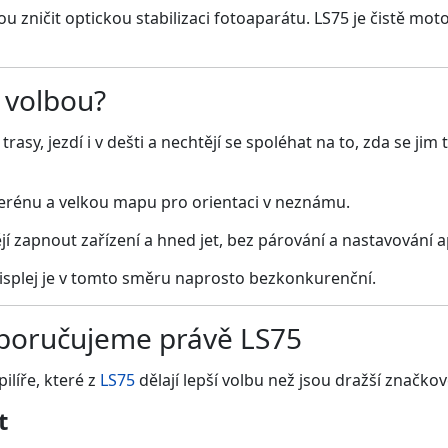
 zničit optickou stabilizaci fotoaparátu. LS75 je čistě moto
í volbou?
 trasy, jezdí i v dešti a nechtějí se spoléhat na to, zda se j
terénu a velkou mapu pro orientaci v neznámu.
jí zapnout zařízení a hned jet, bez párování a nastavování a
displej je v tomto směru naprosto bezkonkurenční.
oporučujeme právě LS75
pilíře, které z
LS75
dělají lepší volbu než jsou dražší značk
t