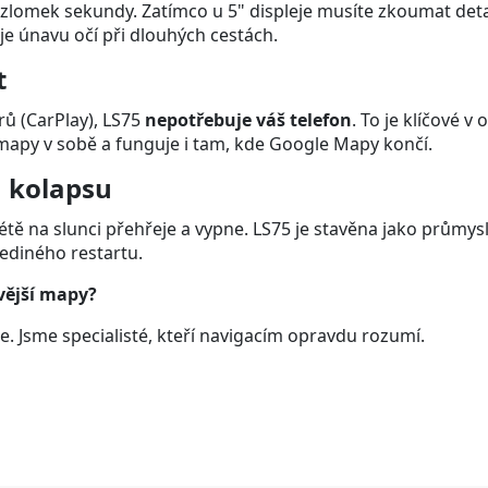
zlomek sekundy. Zatímco u 5" displeje musíte zkoumat detai
je únavu očí při dlouhých cestách.
t
ů (CarPlay), LS75
nepotřebuje váš telefon
. To je klíčové 
 mapy v sobě a funguje i tam, kde Google Mapy končí.
u kolapsu
étě na slunci přehřeje a vypne. LS75 je stavěna jako průmys
 jediného restartu.
vější mapy?
e. Jsme specialisté, kteří navigacím opravdu rozumí.