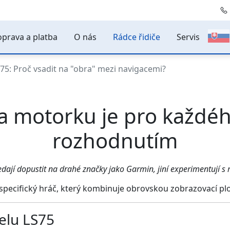
prava a platba
O nás
Rádce řidiče
Servis
5: Proč vsadit na "obra" mezi navigacemi?
a motorku je pro každéh
rozhodnutím
dají dopustit na drahé značky jako Garmin, jiní experimentují s 
 specifický hráč, který kombinuje obrovskou zobrazovací plo
elu LS75