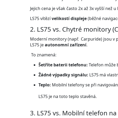
Jejich cena je však často 2x až 3x vyšší než u
LS75 vítězí
velikostí displeje
(běžné navigace
2.
LS75 vs. Chytré monitory (C
Moderní monitory (např.
Carpuride) jsou v 
LS75 je
autonomní zařízení
.
To znamená:
Šetříte baterii telefonu:
Telefon může b
Žádné výpadky signálu:
LS75 má vlastn
Teplo:
Mobilní telefony se při navigování
LS75 je na toto teplo stavěná.
3. LS75 vs. Mobilní telefon na