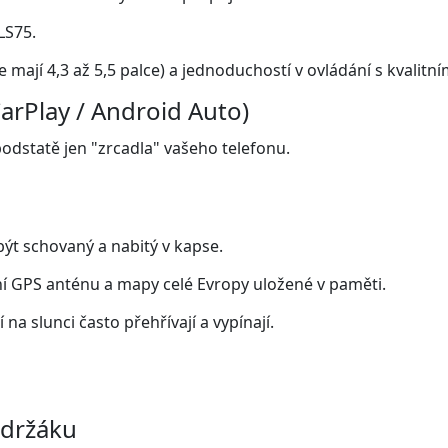
 LS75.
 mají 4,3 až 5,5 palce) a jednoduchostí v ovládání s kvali
arPlay / Android Auto)
podstatě jen "zrcadla" vašeho telefonu.
ýt schovaný a nabitý v kapse.
í GPS anténu a mapy celé Evropy uložené v paměti.
 na slunci často přehřívají a vypínají.
 držáku