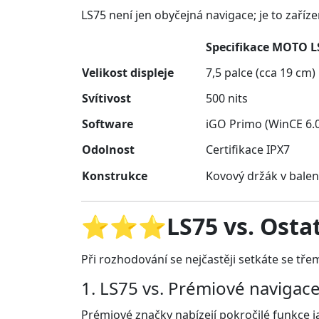
LS75 není jen obyčejná navigace; je to zaříze
Specifikace MOTO L
Velikost displeje
7,5 palce (cca 19 cm)
Svítivost
500 nits
Software
iGO Primo (WinCE 6.
Odolnost
Certifikace IPX7
Konstrukce
Kovový držák v balen
⭐
⭐
⭐
LS75 vs. Ostat
Při rozhodování se nejčastěji setkáte se tře
1.
LS75 vs. Prémiové navigac
Prémiové značky nabízejí pokročilé funkce j