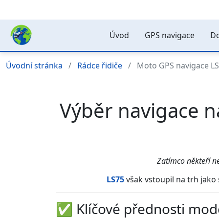
Úvod
GPS navigace
Do
Úvodní stránka
Rádce řidiče
Moto GPS navigace LS7
Výběr navigace n
Zatímco někteří ne
LS75
však vstoupil na trh jako
✅
Klíčové přednosti mod