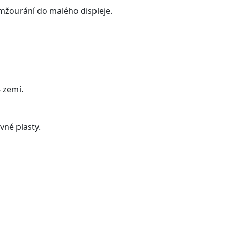
ez mžourání do malého displeje.
8 zemí.
vné plasty.