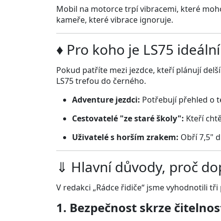
Mobil na motorce trpí vibracemi, které mohou
kameře, které vibrace ignoruje.
♦ Pro koho je LS75 ideáln
Pokud patříte mezi jezdce, kteří plánují delší
LS75 trefou do černého.
Adventure jezdci:
Potřebují přehled o 
Cestovatelé "ze staré školy":
Kteří chtě
Uživatelé s horším zrakem:
Obří 7,5" 
⇓ Hlavní důvody, proč d
V redakci „Rádce řidiče“ jsme vyhodnotili tři 
1. Bezpečnost skrze čitelnos