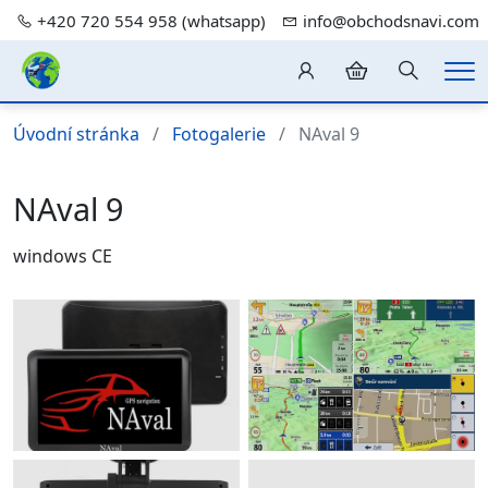
+420 720 554 958 (whatsapp)
info@obchodsnavi.com
Hledání
Me
Úvodní stránka
Fotogalerie
NAval 9
NAval 9
windows CE