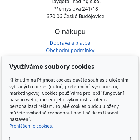
Taygeta Trading s.r.o.
Přemyslova 241/18
370 06 České Budějovice
O nákupu
Doprava a platba
Obchodní podmínky
GDPR
Reklamace
Využíváme soubory cookies
O nás
Kliknutím na Přijmout cookies dáváte souhlas s uložením
vybraných cookies (nutné, preferenční, výkonnostní,
Kdo jsme
marketingové). Cookies používáme pro lepší fungování
Kontakty
našeho webu, měření jeho výkonnosti a cílení a
personalizaci reklam. To jaké cookies budou uloženy,
Rádce řidiče
můžete svobodně rozhodnout pod tlačítkem Upravit
nastavení.
Prohlášení o cookies.