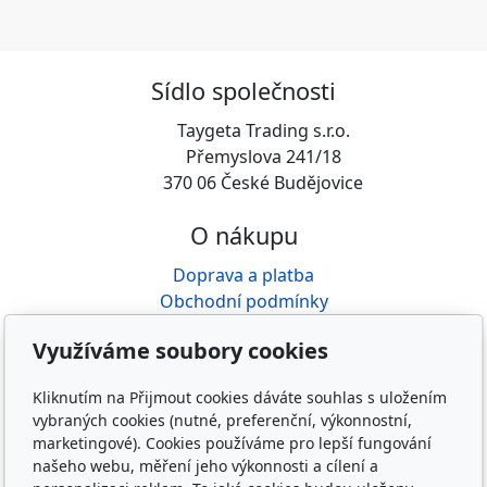
Sídlo společnosti
Taygeta Trading s.r.o.
Přemyslova 241/18
370 06 České Budějovice
O nákupu
Doprava a platba
Obchodní podmínky
GDPR
Využíváme soubory cookies
Reklamace
Kliknutím na Přijmout cookies dáváte souhlas s uložením
O nás
vybraných cookies (nutné, preferenční, výkonnostní,
marketingové). Cookies používáme pro lepší fungování
Kdo jsme
našeho webu, měření jeho výkonnosti a cílení a
Kontakty